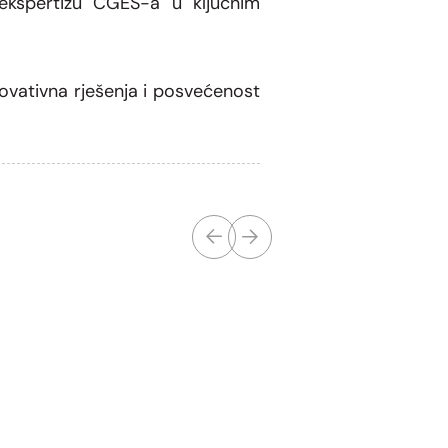
 ekspertizu CGES-a u ključnim
novativna rješenja i posvećenost