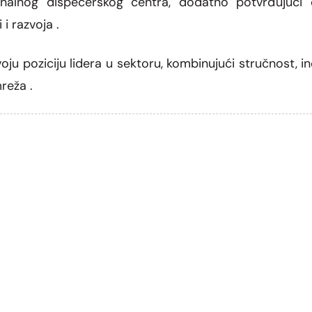
onalnog dispečerskog centra, dodatno potvrđujući
i razvoja .
ju poziciju lidera u sektoru, kombinujući stručnost, i
reža .