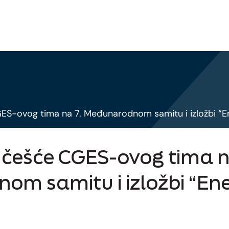
S-ovog tima na 7. Međunarodnom samitu i izložbi “En
češće CGES-ovog tima n
m samitu i izložbi “Ene