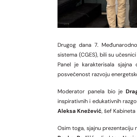
Drugog dana 7. Međunarodnog 
sistema (CGES), bili su učesnici
Panel je karakterisala sjajna
posvećenost razvoju energetsko
Moderator panela bio je
Dra
inspirativnih i edukativnih razgo
Aleksa Knežević
, šef Kabineta
Osim toga, sjajnu prezentaciju 