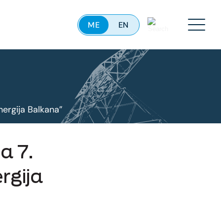
ME
EN
Menu
ergija Balkana”
a 7.
rgija