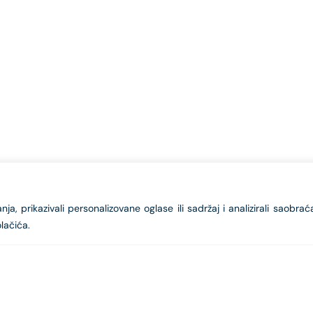
a, prikazivali personalizovane oglase ili sadržaj i analizirali saobrać
lačića.