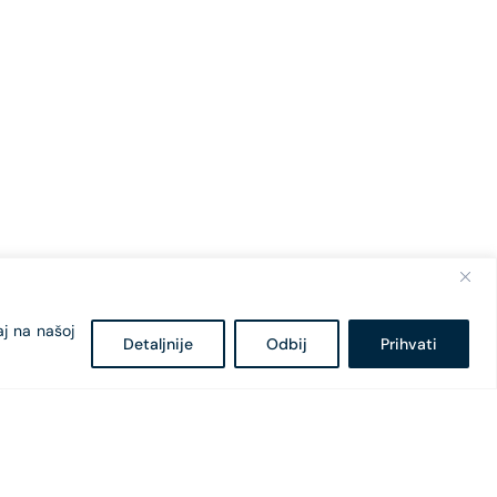
aj na našoj
Detaljnije
Odbij
Prihvati
Bulevar Svetog Petra Cetinjskog 18