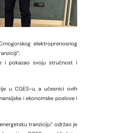
 Crnogorskog elektroprenosnog
nziciji“.
će i pokazao svoju stručnost i
icije u CGES-u, a učesnici ovih
finansijske i ekonomske poslove i
energetsku tranziciju“ održao je