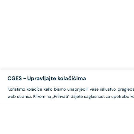
CGES - Upravljajte kolačićima
Koristimo kolačiće kako bismo unaprijedili vaše iskustvo pregledanj
web stranici. Klikom na „Prihvati“ dajete saglasnost za upotrebu ko