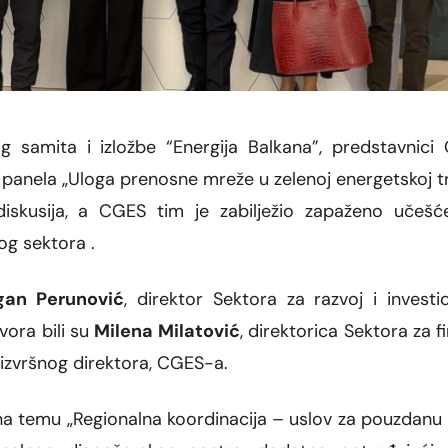
samita i izložbe “Energija Balkana”, predstavnici
 panela „Uloga prenosne mreže u zelenoj energetskoj tra
 diskusija, a CGES tim je zabilježio zapaženo učeš
g sektora .
gan Perunović
, direktor Sektora za razvoj i invest
vora bili su
Milena Milatović
, direktorica Sektora za 
 izvršnog direktora, CGES-a.
na temu „Regionalna koordinacija – uslov za pouzdanu 