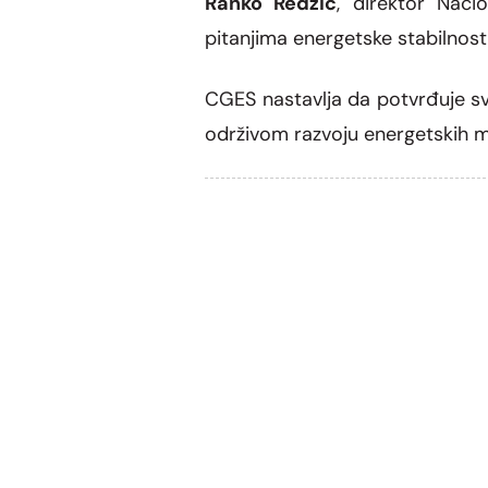
Ranko Redžić
, direktor Naci
pitanjima energetske stabilnosti 
CGES nastavlja da potvrđuje svo
održivom razvoju energetskih m