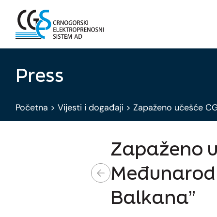
Press
Početna
>
Vijesti i događaji
>
Zapaženo učešće CGE
Zapaženo u
Međunarodno
Balkana”