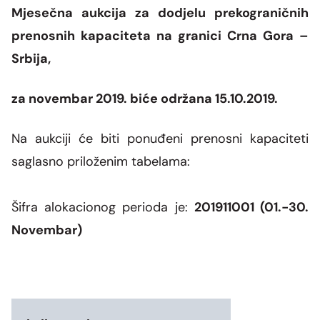
SMM Block Working Group
Mjesečna aukcija za dodjelu prekograničnih
Organization
Overhead line network
News and events
Our companies
Energy community
prenosnih kapaciteta na granici Crna Gora –
CGES facilities
Shareholders assembly
Photo
Srbija,
CGES and environment
Med-TSO
International regulations
Connection to the transmission network
Ownership structure
Video
za novembar 2019. biće održana 15.10.2019.
Legislation
Secondary legislation
Na aukciji će biti ponuđeni prenosni kapaciteti
saglasno priloženim tabelama:
Regulatory framework
Internal documents
Šifra alokacionog perioda je:
201911001 (01.-30.
Novembar)
Personal data protection
Free information access
System development