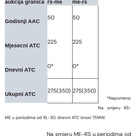
aukcija granica
rs-me
me-rs
50
50
Godisnji AAC
225
225
Mjesecni ATC
0*
0*
Dnevni ATC
275(350)
275(350)
Ukupni ATC
*Napomena:
Na smjeru RS-
ME u periodima od 16.-30. dnevni ATC iznosi 75MW.
Na smjeru ME-RS u periodima od