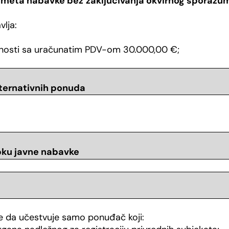
edmeta nabavke bez
zaključivanja okvirnog sporazu
lja:
jednosti sa uračunatim PDV-om 30.000,00 €;
ternativnih ponuda
upku javne nabavke
 da učestvuje samo ponuđač koji: