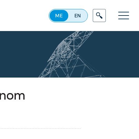
ME
EN
Menu
renom