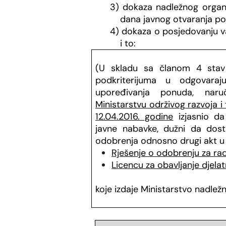
3) dokaza nadležnog organa
dana javnog otvaranja p
4) dokaza o posjedovanju v
i to:
(
U skladu sa članom 4 stav 2
podkriterijuma u odgovara
upoređivanja ponuda, nar
Ministarstvu održivog razvoja i
12.04.2016. godine
izjasnio d
javne
nabavke, dužni da dost
odobrenja
odnosno drugi akt u
Rješenje o odobrenju za rad 
Licencu za obavljanje djelat
koje izdaje Ministarstvo nadlež