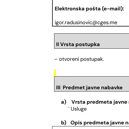
Elektronska pošta (e-mail):
igor.radusinovic@cges.me
II Vrsta postupka
– otvoreni postupak.
III Predmet javne nabavke
a)
Vrsta predmeta javne
¨
Usluge
b)
Opis predmeta javne 