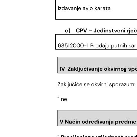
Izdavanje avio karata
c)
CPV – Jedinstveni rječ
63512000-1 Prodaja putnih kar
IV Zaključivanje okvirnog s
Zaključiće se okvirni sporazum:
¨
ne
V Način određivanja predme