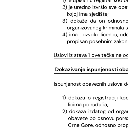
1) je upisan u registar kod 
2) je uredno izvršio sve o
kojoj ima sjedište;
3) dokaže da on odnosno n
organizovanog kriminala s
4) ima dozvolu, licencu, odo
propisan posebnim zako
Uslovi iz stava 1 ove tačke ne o
Dokazivanje ispunjenosti ob
Ispunjenost obaveznih uslova d
1) dokaza o registraciji k
licima ponuđača;
2) dokaza izdatog od organ
obaveze po osnovu porez
Crne Gore, odnosno propi