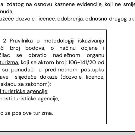
 izdatog na osnovu kaznene evidencije, koji ne smije 
onuda;
ažeće dozvole, licence, odobrenja, odnosno drugog ak
 Pravilnika o metodologiji iskazivanja
jući broj bodova, o načinu ocjene i
učilac se obratio nadležnom organu
 turizma
, koji se aktom broj: 106-141/20 od
a su ponuđači, u predmetnom postupku
ave slijedeće dokaze (dozvole, licence,
 skladu sa zakonom):
turističke agencije;
nosti turističke agencije,
no za poslove turizma.