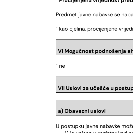
¨
Procijenjena vrijednost pr
Predmet javne nabavke se nabav
¨
kao cjelina, procijenjene vri
VI
Mogućnost podnošenja al
¨
ne
VII Uslovi za učešće u post
a) Obavezni uslovi
U postupku javne nabavke može