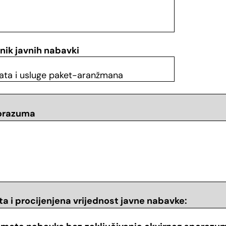
nik javnih nabavki
ata i usluge paket-aranžmana
porazuma
ta i
procijenjena vrijednost javne nabavke
: