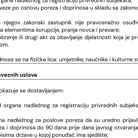
organa nadležnog za registraciju privrednih subjekata;
baveze po osnovu poreza i doprinosa u skladu sa zako
jegov zakonski zastupnik nije pravosnažno osuđiv
a elementima korupcije, pranja novca i prevare;
brenje ili drugi akt za obavljanje djelatnosti koja je 
nom.
dnose se na fizička lica: umjetnike, naučnike i kulturne 
aveznih uslova
okazuje se dostavljanjem:
od organa nadležnog za registraciju privrednih subj
a nadležnog za poslove poreza da su uredno prijavlj
a i doprinosa do 90 dana prije dana javnog otvaranja
sima države u kojoj ponuđač ima sjedište;