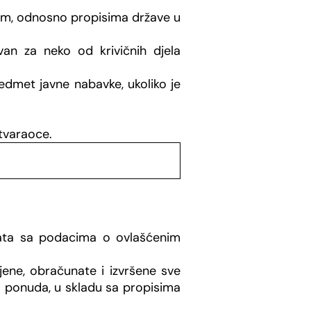
nom, odnosno propisima države u
an za neko od krivičnih djela
predmet javne nabavke, ukoliko je
stvaraoce.
ekata sa podacima o ovlašćenim
ene, obračunate i izvršene sve
 ponuda, u skladu sa propisima