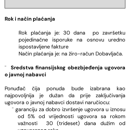
Rok i način pla
ćanja
Rok plaćanja je:
30 dana po završetku
pojedinačne isporuke na osnovu uredno
ispostavljene fakture
Način plaćanja je: na žiro-račun Dobavljača.
¨
Sredstva finansijskog obezbjeđenja ugovora
o javnoj nabavci
Ponuđač čija ponuda bude izabrana kao
najpovoljnija je dužan da prije zaključivanja
ugovora o javnoj nabavci dostavi naručiocu:
¨
garanciju za dobro izvršenje ugovora u iznosu
od 5% od vrijednosti ugovora
sa rokom
važnosti 30 (trideset) dana dužim od