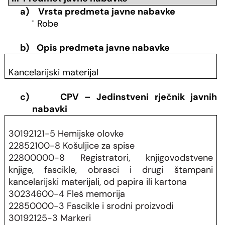
a)
Vrsta predmeta javne nabavke
¨
Robe
b)
Opis predmeta javne nabavke
Kancelarijski materijal
c)
CPV – Jedinstveni rječnik javnih
nabavki
30192121-5 Hemijske olovke
22852100-8 Košuljice za spise
22800000-8 Registratori, knjigovodstvene
knjige, fascikle, obrasci i drugi štampani
kancelarijski materijali, od papira ili kartona
30234600-4 Fleš memorija
22850000-3 Fascikle i srodni proizvodi
30192125-3 Markeri