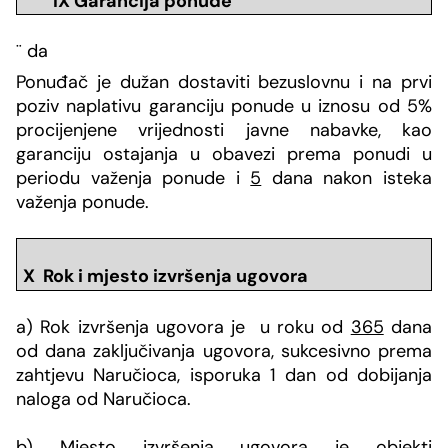
IX Garancija ponude
¨
da
Ponuđač je dužan dostaviti bezuslovnu i na prvi
poziv naplativu garanciju ponude u iznosu od 5%
procijenjene vrijednosti javne nabavke, kao
garanciju ostajanja u obavezi prema ponudi u
periodu važenja ponude i
5
dana nakon isteka
važenja ponude.
X Rok i mjesto izvr
šenja ugovora
a) Rok izvršenja ugovora je u roku od
365
dana
od dana zaključivanja ugovora, sukcesivno prema
zahtjevu Naručioca, isporuka 1 dan od dobijanja
naloga od Naručioca.
b) Mjesto izvršenja ugovora je objekti