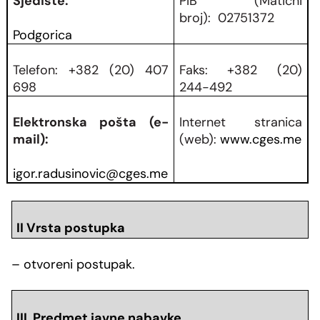
Sjedište:
PIB (Matični
broj):
02751372
Podgorica
Telefon:
+382 (20) 407
Faks:
+382 (20)
698
244-492
Elektronska pošta (e-
Internet stranica
mail):
(web):
www.cges.me
igor.radusinovic@cges.me
II Vrsta postupka
– otvoreni postupak.
III Predmet javne nabavke