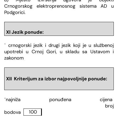
Crnogorskog elektroprenosnog sistema AD u
Podgorici.
XI Jezik ponude:
¨
crnogorski jezik i drugi jezik koji je u službenoj
upotrebi u Crnoj Gori, u skladu sa Ustavom i
zakonom
XII Kriterijum za izbor najpovoljnije ponude:
¨
najni
ž
a ponu
đ
ena cijena
broj
bodova
100