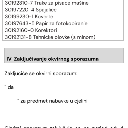
30192310-7 Trake za pisace mašine
30197220-4 Spajalice
30199230-1 Koverte
30197643-5 Papir za fotokopiranje
30192160-0 Korektori
30192131-8 Tehnicke olovke (s minom)
IV Zaključivanje okvirnog sporazuma
Zaključiće se okvirni sporazum:
¨
da
¨
za predmet nabavke u cjelini