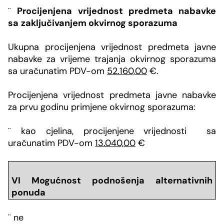
¨
Procijenjena vrijednost predmeta nabavke
sa
zaključivanjem okvirnog sporazuma
Ukupna procijenjena vrijednost
predmeta javne
nabavke za vrijeme trajanja okvirnog sporazuma
sa uračunatim PDV-om
52.160,00
€
.
Procijenjena vrijednost predmeta javne nabavke
za prvu godinu primjene okvirnog sporazuma:
¨
kao cjelina,
procijenjene vrijednosti sa
uračunatim PDV-om
13.040,00
€
VI Mogu
ć
nost podnošenja alternativnih
ponuda
¨
ne