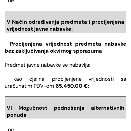
¨
ne
V Način određivanja predmeta i procijenjena
vrijednost javne nabavke:
¨
Procijenjena vrijednost predmeta nabavke
bez
zaključivanja okvirnog sporazuma
Predmet javne nabavke se nabavlja:
¨
kao cjelina, procijenjene vrijednosti sa
uračunatim PDV-om
65.450,00 €;
VI Mogućnost podnošenja alternativnih
ponuda
¨
ne