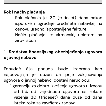
Rok i način plaćanja
Rok plaćanja je:
30 (trideset) dana nakon
isporuke i ugradnje predmeta nabavke, na
osnovu uredno ispostavljene fakture
Način plaćanja je: virmanski, uplatom na
žiro-račun
¨
Sredstva finansijskog obezbjeđenja ugovora
o javnoj nabavci
Ponuđač čija ponuda bude izabrana kao
najpovoljnija je dužan da prije zaključivanja
ugovora o javnoj nabavci dostavi naručiocu:
¨
garanciju za dobro izvršenje ugovora u iznosu
od 5% od vrijednosti ugovora sa rokom
važenja
30 (trideset) dana duže od dana
isteka roka za završetak radova.