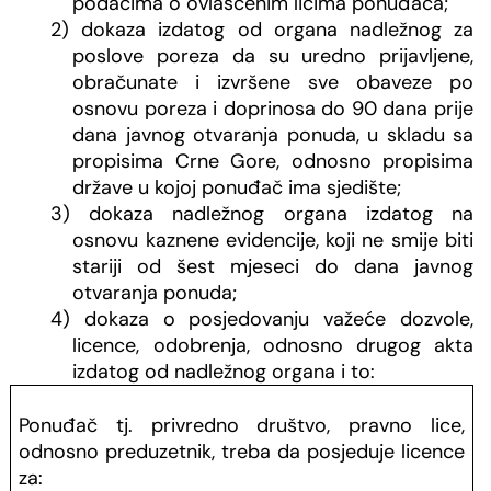
podacima o ovlašćenim licima ponuđača;
2) dokaza izdatog od organa nadležnog za
poslove poreza da su uredno prijavljene,
obračunate i izvršene sve obaveze po
osnovu poreza i doprinosa do 90 dana prije
dana javnog otvaranja ponuda, u skladu sa
propisima Crne Gore, odnosno propisima
države u kojoj ponuđač ima sjedište;
3) dokaza nadležnog organa izdatog na
osnovu kaznene evidencije, koji ne smije biti
stariji od šest mjeseci do dana javnog
otvaranja ponuda;
4) dokaza o posjedovanju važeće dozvole,
licence, odobrenja, odnosno drugog akta
izdatog od nadležnog organa i to:
Ponuđač tj. privredno društvo, pravno lice,
odnosno preduzetnik, treba da posjeduje licence
za: