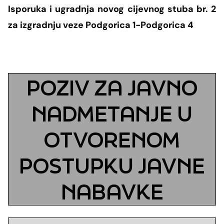
Grupa za rad SMM bloka
Isporuka i ugradnja novog cijevnog stuba br. 2
Organizaciona šema
Dalekovodna mreža
Vijesti i događaji
Naše kompanije
Energetska zajednica
za izgradnju veze Podgorica 1-Podgorica 4
Objekti CGES-a
Skupština akcionara
Foto
CGES i životna sredina
Med-TSO
Međunarodni propisi
Priključenje na prenosnu mrežu
Vlasnička struktura
Video
Zakoni
POZIV ZA JAVNO
Podzakonski akti
NADMETANJE U
Regulatorni okvir
OTVORENOM
Interna akta CGES-a
POSTUPKU JAVNE
Zaštita podataka o ličnosti
NABAVKE
Slobodan pristup informacijama
Razvoj sistema