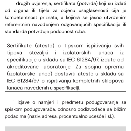
drugih uvjerenja, sertifikata (potvrda) koji su izdati
¨
od organa ili tijela za ocjenu usaglašenosti čija je
kompetentnost priznata, a kojima se jasno utvrđenim
referentnim navođenjem odgovarajućih specifikacija ili
standarda potvrđuje podobnost roba:
Sertifikate (ateste) o tipskom ispitivanju svih
tipova stezaljki i izolatorskih lanaca iz
specifikacije u skladu sa IEC 61284/97, izdate od
akreditovane laboratorije. Za spojnu opremu
(izolatorske lance) dostaviti ateste u skladu sa
IEC 61284/97 o ispitivanju kompletnih sklopova
lanaca navedenih
u specifikaciji.
izjave o namjeri i predmetu podugovaranja sa
¨
spiskom podugovarača, odnosno podizvođača sa bližim
podacima (naziv, adresa, procentualno učešće i sl.).