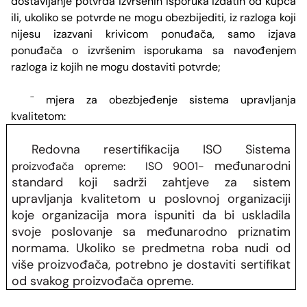
dostavljanje potvrda izvršenih isporuka izdatih od kupca
ili, ukoliko se potvrde ne mogu obezbijediti, iz razloga koji
nijesu izazvani krivicom ponuđača, samo izjava
ponuđača o izvršenim isporukama sa navođenjem
razloga iz kojih ne mogu dostaviti potvrde;
mjera za obezbjeđenje sistema upravljanja
¨
kvalitetom:
Redovna resertifikacija ISO Sistema
međunarodni
proizvođača opreme
: ISO 9001-
standard koji sadrži zahtjeve za sistem
upravljanja kvalitetom u poslovnoj organizaciji
koje organizacija mora ispuniti da bi uskladila
svoje poslovanje sa međunarodno priznatim
normama. Ukoliko se predmetna roba nudi od
više proizvođača, potrebno je dostaviti sertifikat
od svakog proizvođača opreme.