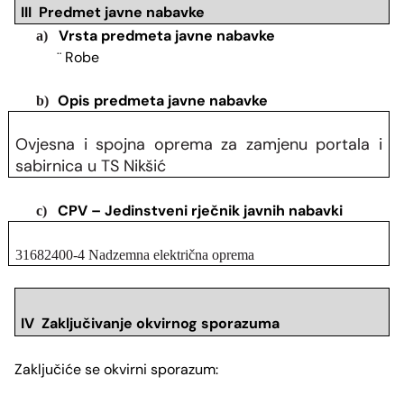
III Predmet javne nabavke
Vrsta predmeta javne nabavke
a)
Robe
¨
Opis predmeta javne nabavke
b)
Ovjesna i spojna oprema za zamjenu portala i
sabirnica u TS Nikšić
CPV – Jedinstveni rječnik javnih nabavki
c)
31682400-4 Nadzemna električna oprema
IV Zaključivanje okvirnog sporazuma
Zaključiće se okvirni sporazum: