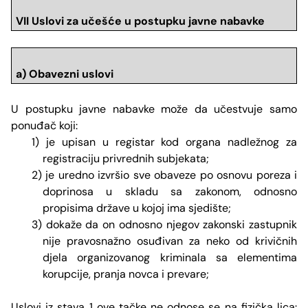
VII Uslovi za učešće u postupku javne nabavke
a) Obavezni uslovi
U postupku javne nabavke može da učestvuje samo
ponuđač koji:
1) je upisan u registar kod organa nadležnog za
registraciju privrednih subjekata;
2) je uredno izvršio sve obaveze po osnovu poreza i
doprinosa u skladu sa zakonom, odnosno
propisima države u kojoj ima sjedište;
3) dokaže da on odnosno njegov zakonski zastupnik
nije pravosnažno osuđivan za neko od krivičnih
djela organizovanog kriminala sa elementima
korupcije, pranja novca i prevare;
Uslovi iz stava 1 ove tačke ne odnose se na fizička lica: