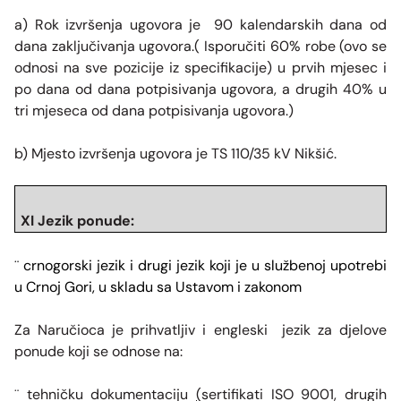
a) Rok izvršenja ugovora je 90 kalendarskih dana od
dana zaključivanja ugovora.( Isporučiti 60% robe (ovo se
odnosi na sve pozicije iz specifikacije) u prvih mjesec i
po dana od dana potpisivanja ugovora, a drugih 40% u
tri mjeseca od dana potpisivanja ugovora.)
b) Mjesto izvršenja ugovora je TS 110/35 kV Nikšić.
XI Jezik ponude:
crnogorski jezik i drugi jezik koji je u službenoj upotrebi
¨
u Crnoj Gori, u skladu sa Ustavom i zakonom
Za Naručioca je prihvatljiv i engleski jezik za djelove
ponude koji se odnose na:
tehničku dokumentaciju
(
sertifikat
i ISO 9001,
drugih
¨