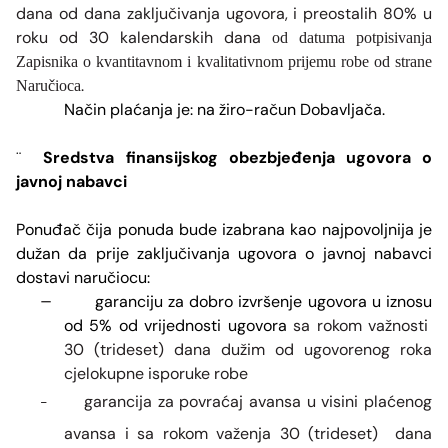
dana od dana zaključivanja ugovora, i preostalih 80% u
roku od 30 kalendarskih dana
od datuma potpisivanja
Zapisnika o kvantitavnom i kvalitativnom prijemu robe
od strane
.
Naručioca
Način plaćanja je: na žiro-račun Dobavljača.
Sredstva finansijskog obezbjeđenja ugovora o
¨
javnoj nabavci
Ponuđač čija ponuda bude izabrana kao najpovoljnija je
dužan da prije zaključivanja ugovora o javnoj nabavci
dostavi naručiocu:
–
garanciju za dobro izvršenje ugovora u iznosu
od 5% od vrijednosti ugovora
sa rokom važnosti
30 (trideset) dana dužim od ugovorenog roka
cjelokupne isporuke robe
garancija za povraćaj avansa u visini plaćenog
–
avansa i sa rokom važenja
30 (trideset)
dana