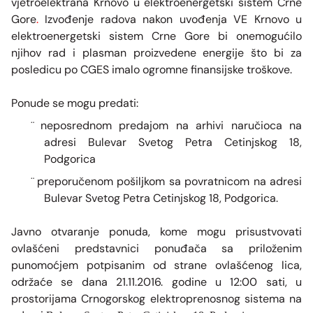
vjetroelektrana Krnovo u elektroenergetski sistem Crne
Gore
.
Izvođenje radova nakon uvođenja VE Krnovo u
elektroenergetski sistem Crne Gore bi onemogućilo
njihov rad i plasman proizvedene energije što bi za
posledicu po CGES imalo ogromne finansijske troškove.
Ponude se mogu predati:
neposrednom predajom na arhivi naručioca na
¨
adresi Bulevar Svetog Petra Cetinjskog 18,
Podgorica
preporučenom pošiljkom sa povratnicom na adresi
¨
Bulevar Svetog Petra Cetinjskog 18, Podgorica.
Javno otvaranje ponuda, kome mogu prisustvovati
ovlašćeni predstavnici ponuđača sa priloženim
punomoćjem potpisanim od strane ovlašćenog lica,
održaće se dana 21.11.2016. godine u 12:00 sati, u
prostorijama Crnogorskog elektroprenosnog sistema na