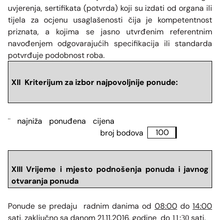
uvjerenja, sertifikata (potvrda) koji su izdati od organa ili
tijela za ocjenu usaglašenosti čija je kompetentnost
priznata, a kojima se jasno utvrđenim referentnim
navođenjem odgovarajućih specifikacija ili standarda
potvrđuje podobnost roba.
XII Kriterijum za izbor najpovoljnije ponude:
najni
ž
a ponu
đ
ena cijena
¨
broj bodova
100
XIII Vrijeme i mjesto podnošenja ponuda i javnog
otvaranja ponuda
Ponude se predaju radnim danima od
08:00
do
14:00
sati, zaključno sa danom 21.11.2016. godine do
sati.
11:30