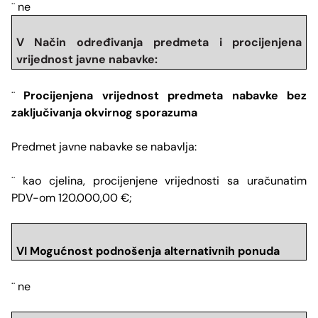
ne
¨
V Način određivanja predmeta i procijenjena
vrijednost javne nabavke:
Procijenjena vrijednost predmeta nabavke bez
¨
zaključivanja okvirnog sporazuma
Predmet javne nabavke se nabavlja:
kao cjelina,
procijenjene vrijednosti sa uračunatim
¨
PDV-om 120.000,00 €;
VI Mogu
ć
nost podnošenja alternativnih ponuda
ne
¨