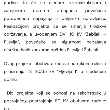
Grupa za rad SMM bloka
godine, te će se njenom rekonstrukcijom i
Organizaciona šema
Dalekovodna mreža
Vijesti i događaji
Naše kompanije
zamjenom opreme omogućiti povećanje
Energetska zajednica
Objekti CGES-a
Skupština akcionara
pouzdanosti napajanja i daljinsko upravljanje.
Foto
CGES i životna sredina
Med-TSO
Međunarodni propisi
Realizacijom projekta će se smanjiti troškovi
Priključenje na prenosnu mrežu
Vlasnička struktura
Video
Zakoni
održavanja, a uvođenjem DV 110 kV “Žabljak –
Pljevlja”, povećaće se sigurnost napajanja
Podzakonski akti
distributivnih konzuma opština Pljevlja i Žabljak.
Regulatorni okvir
Ovaj projekat obuhvata radove na rekonstrukciji i
Interna akta CGES-a
proširenju TS 110/35 kV “Pljevlja 1” u sljedećem
obimu:
Zaštita podataka o ličnosti
Slobodan pristup informacijama
Dio projekta koji se odnosi na rekonstrukciju
postojećeg postrojenja 110 kV obuhvata radove
Razvoj sistema
na: