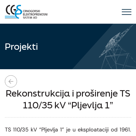
Menu
Projekti
Predstavljamo CGES
Naša priča
Mreža dalekovoda / SCADA
Rekonstrukcija i proširenje TS
Djelatnost
WEB konzum
EIC kodovi / Registracija učesnika
110/35 kV “Pljevlja 1”
ENTSO E transparentnost
Nacionalni dispečerski centar
Aukcije kapaciteta
Međunarodna saradnja
Aktivni projekti
Elektroprenos
Pravila za alokaciju kapaciteta
ENTSO-E
Završeni projekti
Korporativna struktura
TS 110/35 kV “Pljevlja 1” je u eksploataciji od 1961.
Karta prenosnog sistema
Telekomunikacije