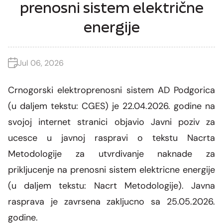
SMM Block Working Group
prenosni sistem električne
Organization
Overhead line network
News and events
Our companies
energije
Energy community
CGES facilities
Shareholders assembly
Photo
CGES and environment
Med-TSO
International regulations
Connection to the transmission network
Ownership structure
Jul 06, 2026
Video
Legislation
Crnogorski elektroprenosni sistem AD Podgorica
Secondary legislation
(u daljem tekstu: CGES) je 22.04.2026. godine na
Regulatory framework
svojoj internet stranici objavio Javni poziv za
ucesce u javnoj raspravi o tekstu Nacrta
Internal documents
Metodologije za utvrdivanje naknade za
Personal data protection
prikljucenje na prenosni sistem elektricne energije
(u daljem tekstu: Nacrt Metodologije). Javna
Free information access
rasprava je zavrsena zakljucno sa 25.05.2026.
System development
godine.