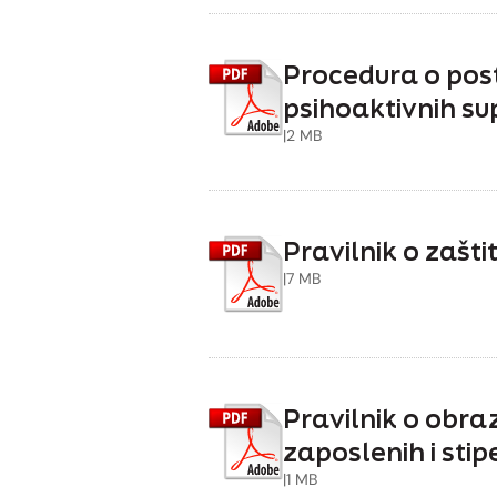
Procedura o post
psihoaktivnih su
|
2 MB
Pravilnik o zaštit
|
7 MB
Pravilnik o obr
zaposlenih i stip
|
1 MB