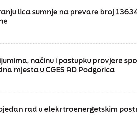
anju lica sumnje na prevare broj 1363
ine
erijumima, načinu i postupku provjere sp
dna mjesta u CGES AD Podgorica
jedan rad u elekrtroenergetskim postr