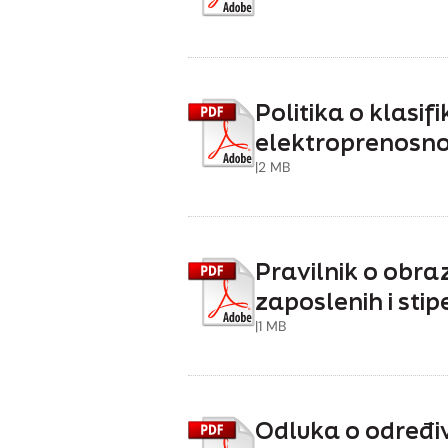
Politika o klasif
elektroprenosno
|
2 MB
Pravilnik o obr
zaposlenih i sti
|
1 MB
Odluka o određi