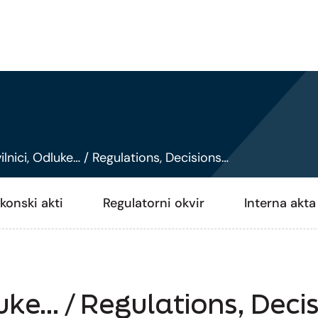
ilnici, Odluke… / Regulations, Decisions…
konski akti
Regulatorni okvir
Interna akt
luke… / Regulations, Deci