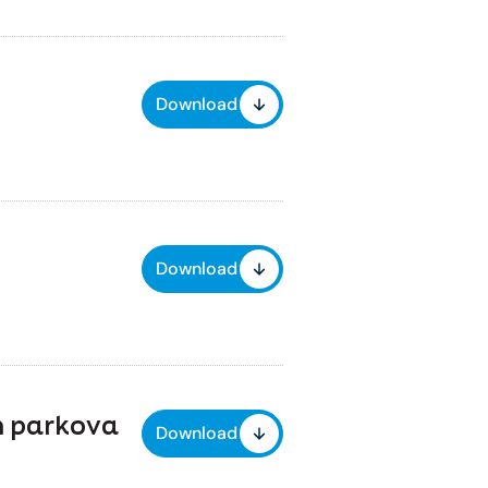
Download
Download
ih parkova
Download