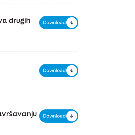
va drugih
Download
Download
savršavanju
Download