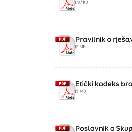
|
197 KB
Pravilnik o rje
|
2 MB
Etički kodeks br
|
5 MB
Poslovnik o Skup