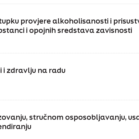
upku provjere alkoholisanosti i prisust
pstanci i opojnih sredstava zavisnosti
i i zdravlju na radu
azovanju, stručnom osposobljavanju, u
endiranju