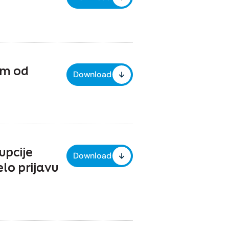
om od
Download
upcije
Download
elo prijavu