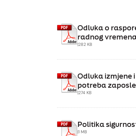
Odluka o raspor
radnog vremen
|
282 KB
Odluka izmjene i
potreba zaposle
|
274 KB
Politika sigurnos
|
1 MB