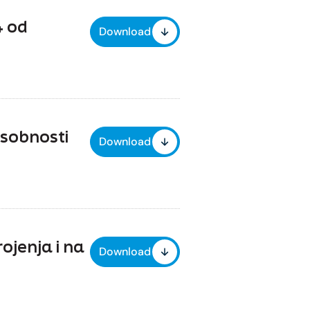
4 od
Download
osobnosti
Download
ojenja i na
Download