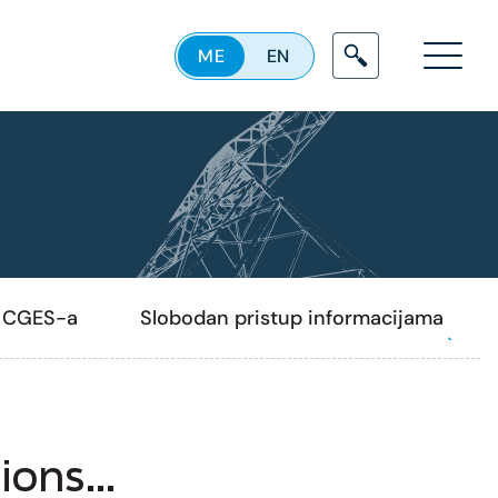
ME
EN
Menu
a CGES-a
Slobodan pristup informacijama
sions…