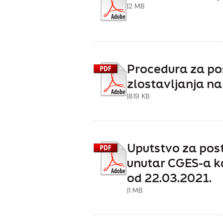
|
2 MB
Procedura za pos
zlostavljanja na
|
819 KB
Uputstvo za postu
unutar CGES-a kao
od 22.03.2021.
|
1 MB