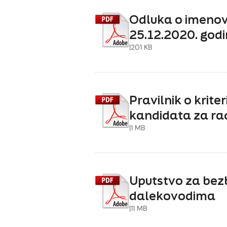
Odluka o imenov
25.12.2020. god
|
201 KB
Pravilnik o krit
kandidata za ra
|
1 MB
Uputstvo za bezb
dalekovodima
|
11 MB