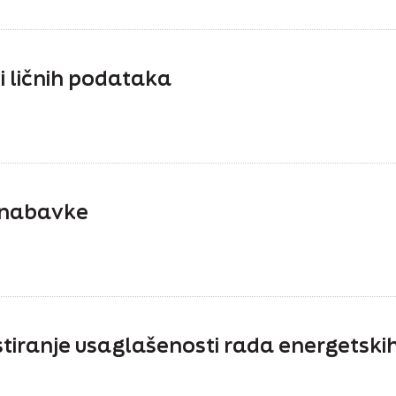
ti ličnih podataka
e nabavke
stiranje usaglašenosti rada energetsk