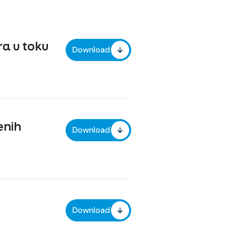
a u toku
Download
enih
Download
Download