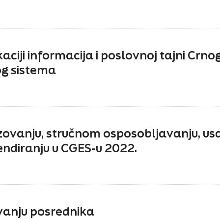
ikaciji informacija i poslovnoj tajni Crn
g sistema
azovanju, stručnom osposobljavanju, u
pendiranju u CGES-u 2022.
vanju posrednika