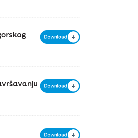
ogorskog
Download
savršavanju
Download
Download