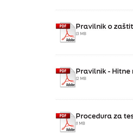
Pravilnik o zašti
|
3 MB
Pravilnik - Hitn
|
2 MB
Procedura za te
|
1 MB